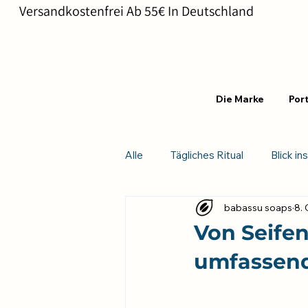
       Versandkostenfrei Ab 55€ In Deutschland                       
Die Marke
Port
Alle
Tägliches Ritual
Blick in
babassu soaps
8. 
Von Seifen
umfassend