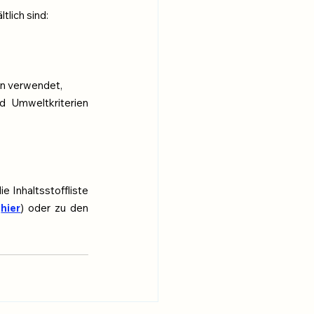
tlich sind:
en verwendet,
d Umweltkriterien 
 Inhaltsstoffliste 
(
hier
) oder zu den 