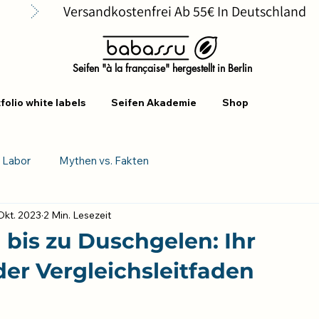
      
Seifen "à la française" hergestellt in Berlin
folio white labels
Seifen Akademie
Shop
s Labor
Mythen vs. Fakten
Okt. 2023
2 Min. Lesezeit
 bis zu Duschgelen: Ihr
er Vergleichsleitfaden