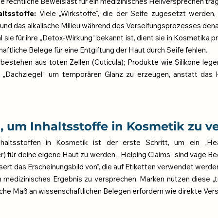
ie rechtliche Beweislast für ein medizinisches Heilversprechen tr
altsstoffe:
 Viele „Wirkstoffe“, die der Seife zugesetzt werden,
 und das alkalische Milieu während des Verseifungsprozesses denatu
 sie für ihre „Detox-Wirkung“ bekannt ist, dient sie in Kosmetika pri
aftliche Belege für eine Entgiftung der Haut durch Seife fehlen.
bestehen aus toten Zellen (Cuticula); Produkte wie Silikone legen 
e „Dachziegel“, um temporären Glanz zu erzeugen, anstatt das Ha
, um Inhaltsstoffe in Kosmetik zu v
altsstoffen in Kosmetik ist der erste Schritt, um ein „He
 für deine eigene Haut zu werden. „Helping Claims“ sind vage Begriff
ssert das Erscheinungsbild von“, die auf Etiketten verwendet werde
 medizinisches Ergebnis zu versprechen. Marken nutzen diese „tri
leiche Maß an wissenschaftlichen Belegen erfordern wie direkte Versp