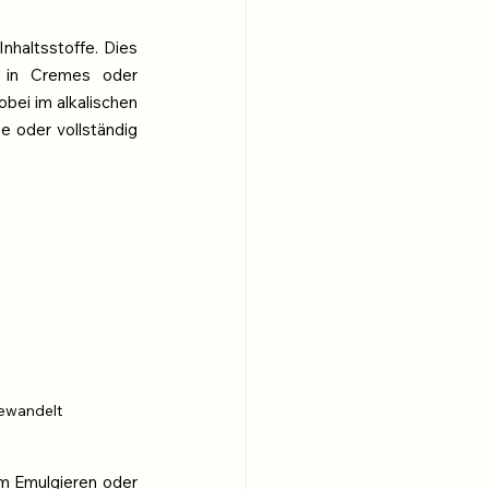
nhaltsstoffe. Dies 
 in Cremes oder 
obei im alkalischen 
 oder vollständig 
gewandelt
m Emulgieren oder 