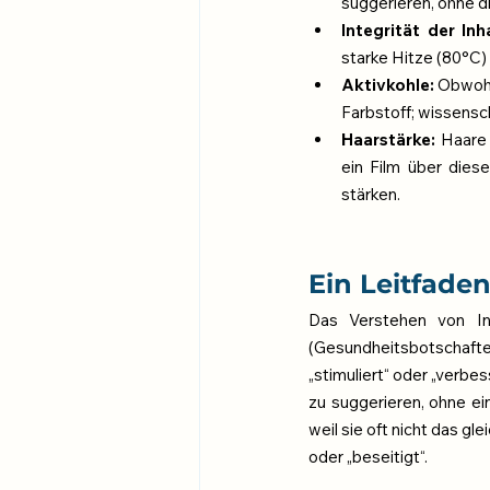
suggerieren, ohne d
Integrität der Inh
starke Hitze (80°C)
Aktivkohle:
 Obwohl
Farbstoff; wissensch
Haarstärke:
 Haare 
ein Film über dies
stärken.
Ein Leitfaden
Das Verstehen von Inh
(Gesundheitsbotschafter)
„stimuliert“ oder „verbe
zu suggerieren, ohne ein
weil sie oft nicht das g
oder „beseitigt“.