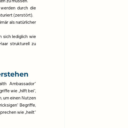
agen zu müssen.
 werden durch die 
riert (zerstört).
mär als natürlicher 
sich lediglich wie 
ar strukturell zu 
erstehen 
alth Ambassador“ 
e wie „hilft bei“, 
n, um einen Nutzen 
cksigen“ Begriffe, 
rechen wie „heilt“ 