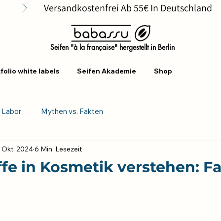
      
Seifen "à la française" hergestellt in Berlin
folio white labels
Seifen Akademie
Shop
s Labor
Mythen vs. Fakten
. Okt. 2024
6 Min. Lesezeit
ffe in Kosmetik verstehen: Fa