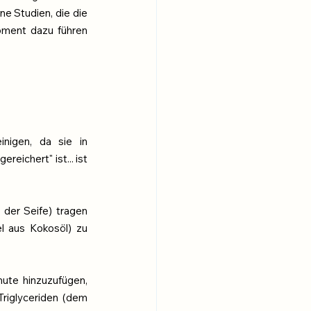
e Studien, die die 
oment dazu führen 
nigen, da sie in 
ichert" ist... ist 
der Seife) tragen 
l aus Kokosöl) zu 
ute hinzuzufügen, 
riglyceriden (dem 