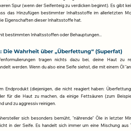
ckeren Spur (wenn der Seifenteig zu verdicken beginnt). Es gibt kein
ss das Hinzufügen bestimmter Inhaltsstoffe im allerletzten M
die Eigenschaften dieser Inhaltsstoffe hat.
 mit bestimmten Inhaltsstoffen oder Behauptungen...
n: Die Wahrheit über „Überfettung“ (Superfat)
ifenformulierungen tragen nichts dazu bei, deine Haut zu rei
lt werden. Wenn du also eine Seife siehst, die mit einem Öl "angere
m Endprodukt (diejenigen, die nicht reagiert haben: Überfettung 
lder für die Haut zu machen, da einige Fettsäuren (zum Beispie
nd und zu aggressiv reinigen.
ersteller sich besonders bemüht, "nährende" Öle in letzter Min
icht in der Seife. Es handelt sich immer um eine Mischung aus T