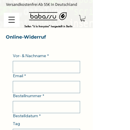
       Versandkostenfrei Ab 55€ In Deutschland                             
Seifen "à la française" hergestellt in Berlin
Online-Widerruf
Vor- & Nachname
*
Email
*
Bestellnummer
*
Bestelldatum
*
Tag